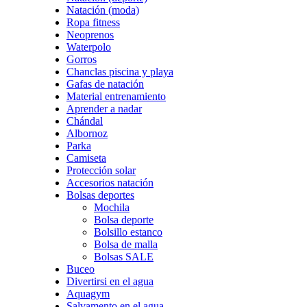
Natación (moda)
Ropa fitness
Neoprenos
Waterpolo
Gorros
Chanclas piscina y playa
Gafas de natación
Material entrenamiento
Aprender a nadar
Chándal
Albornoz
Parka
Camiseta
Protección solar
Accesorios natación
Bolsas deportes
Mochila
Bolsa deporte
Bolsillo estanco
Bolsa de malla
Bolsas SALE
Buceo
Divertirsi en el agua
Aquagym
Salvamento en el agua