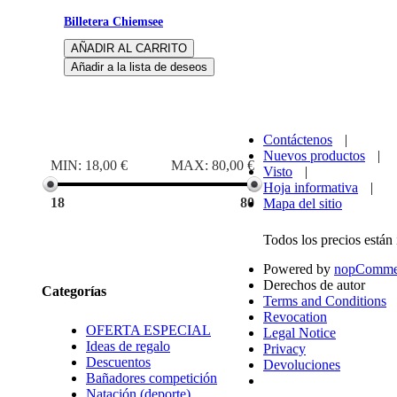
Billetera Chiemsee
Rango de precios
Contáctenos
|
Nuevos productos
|
MIN:
18,00 €
MAX:
80,00 €
Visto
|
Hoja informativa
|
18
80
Mapa del sitio
Todos los precios están
Marcas
Powered by
nopComme
Derechos de autor
Categorías
Terms and Conditions
Revocation
OFERTA ESPECIAL
Legal Notice
Ideas de regalo
Privacy
Descuentos
Devoluciones
Bañadores competición
Natación (deporte)