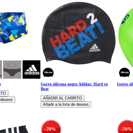
p
Gorro silicona negro Adidas: Hard to
Gorro si
Beat
-70%
-70%