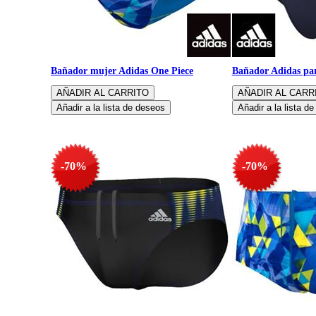
Bañador mujer Adidas One Piece
Bañador Adidas par
-70%
-70%