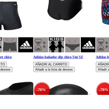
rt chico
Adidas bañador slip chico Uni SZ
Adidas b
-70%
-70%