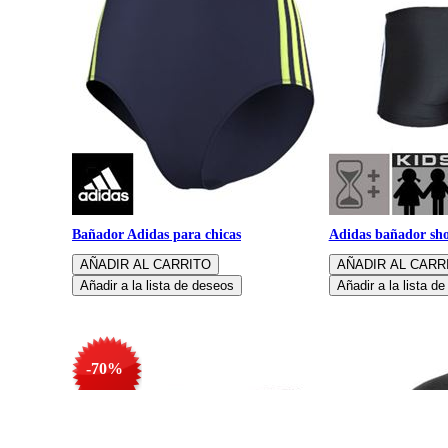
Bañador Adidas para chicas
Adidas bañador sho
-70%