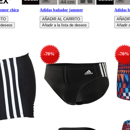
mmer chico
Adidas bañador jammer
Adidas 
-70%
-70%