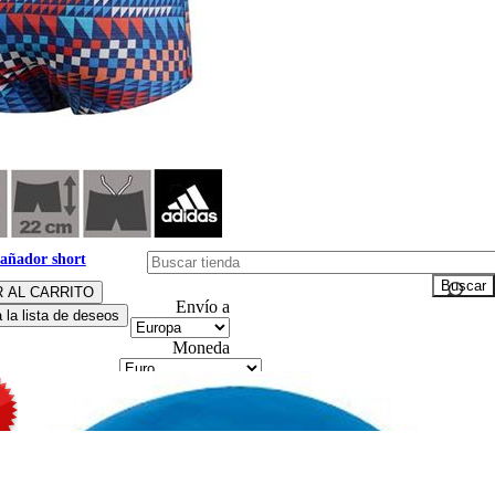
añador short
Envío a
Moneda
Idioma