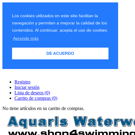
Los cookies utilizados en este sitio facilitan la
navegación y permiten a mejorar la calidad de los
contenidos. Al continuar, acepta el uso de cookies.
Aprende más
DE ACUERDO
Registro
Iniciar sesión
Lista de deseos
(0)
Carrito de compras
(0)
No tiene artículos en su carrito de compras.