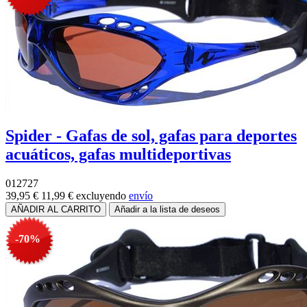
Spider - Gafas de sol, gafas para deportes
acuáticos, gafas multideportivas
012727
39,95 €
11,99 €
excluyendo
envío
-70%