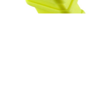
MP Focus Casquillo limitador de
esnórquel para natación
011275
2,99 €
excluyendo
envío
-70%