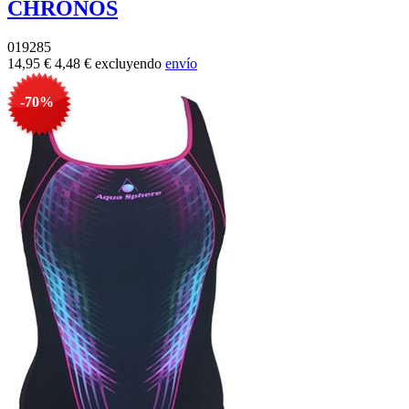
CHRONOS
019285
14,95 €
4,48 €
excluyendo
envío
-70%