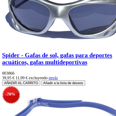
Spider - Gafas de sol, gafas para deportes
acuáticos, gafas multideportivas
003866
39,95 €
11,99 €
excluyendo
envío
-70%