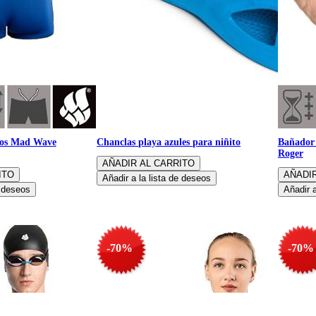
cos Mad Wave
Chanclas playa azules para niñito
Bañador 
Roger
-70%
-70%