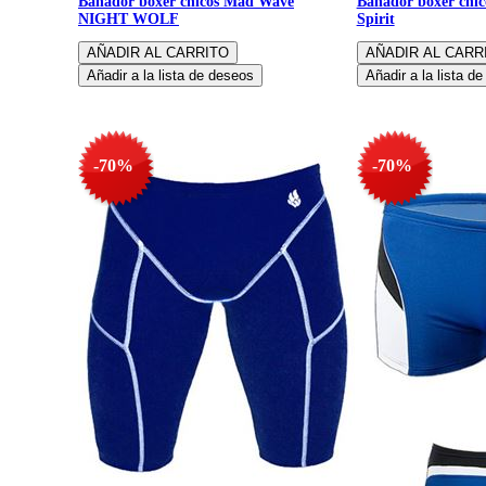
Bañador boxer chicos Mad Wave
Bañador boxer chi
NIGHT WOLF
Spirit
-70%
-70%