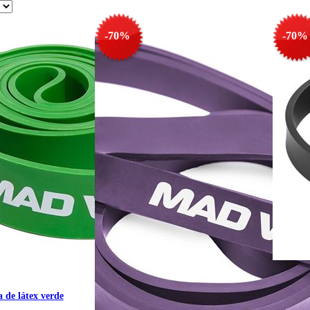
-70%
-70%
Banda de
a de látex verde