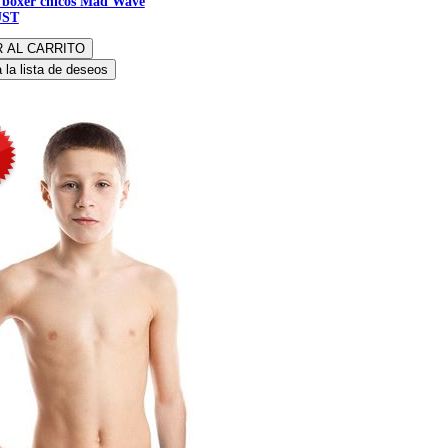
 boxer chicos Mad Wave
UST