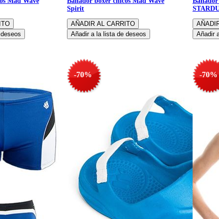
cos Mad Wave
Bañador boxer chicos Mad Wave
Bañador
Spirit
STARD
-70%
-70%